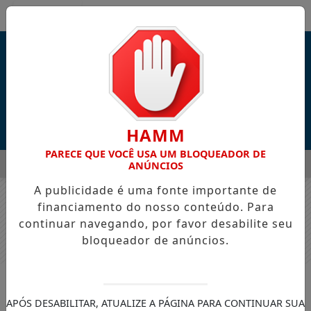
Entrar
HAMM
PARECE QUE VOCÊ USA UM BLOQUEADOR DE
MENU
ITÉ DURANTE AS COMEMORAÇÕES DOS 168 ANOS DO MUNICÍP
ANÚNCIOS
A publicidade é uma fonte importante de
EM ALTA
financiamento do nosso conteúdo. Para
continuar navegando, por favor desabilite seu
bloqueador de anúncios.
ENTRETENIMENTO
Ariely Bonatti lança “Ora Que
APÓS DESABILITAR, ATUALIZE A PÁGINA PARA CONTINUAR SUA