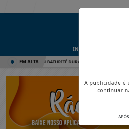
Entrar
/
/
INÍCIO
NOTÍCIAS
EM ALTA
HOW GRATUITO EM BATURITÉ DURANTE AS COMEMORAÇÕES D
A publicidade é
continuar n
APÓS