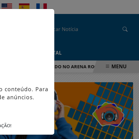
QUINTA-FEIRA, 06 DE AGOSTO 2026
/
COLUNA
APP PORTAL
MENU
AO COMEÇO" INSPIRADO NO ARENA ROCK DOS ANOS 80 E 90
o conteúdo. Para
de anúncios.
AÇÃO!