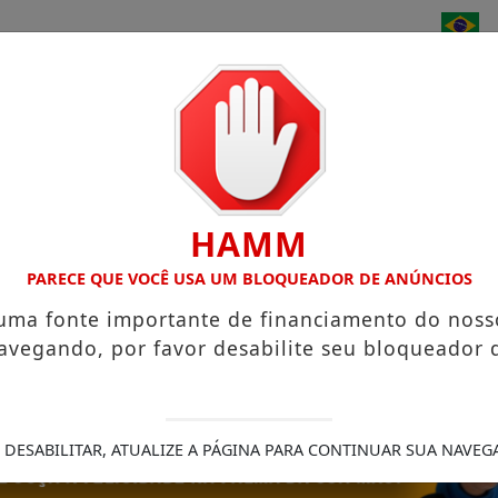
/
/
/
/
EUSÉBIO
CEARÁ
ENTRETENIMENTO
FÉ
HAMM
OS 168 ANOS DO MUNICÍPIO
PG LANÇA ÁLBUM "DE VOLTA 
PARECE QUE VOCÊ USA UM BLOQUEADOR DE ANÚNCIOS
 uma fonte importante de financiamento do noss
avegando, por favor desabilite seu bloqueador 
 DESABILITAR, ATUALIZE A PÁGINA PARA CONTINUAR SUA NAVEG