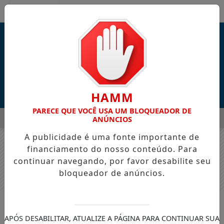
Entrar
HAMM
PARECE QUE VOCÊ USA UM BLOQUEADOR DE
MENU
 LANÇAM "PENTECOSTES", NOVA CANÇÃO INSPIRADA EM ATOS
ANÚNCIOS
A publicidade é uma fonte importante de
EM ALTA
financiamento do nosso conteúdo. Para
continuar navegando, por favor desabilite seu
bloqueador de anúncios.
ENTRETENIMENTO
Babi Garcia lança “Teu Amor”,
APÓS DESABILITAR, ATUALIZE A PÁGINA PARA CONTINUAR SUA