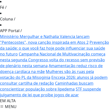
Fé
/
Coluna
/
APP Portal
/
Ministério Mergulhar e Nathalia Valencia lançam
"Pentecostes", nova canção inspirada em Atos 2
Prevenção
da saúde: o que você faz hoje pode influenciar sua saúde
no futuro
Campanha Nacional de Multivacinação começa
nesta segunda
Congresso volta do recesso sem previsão
de plenário nesta semana
Amamentação reduz risco de
doença cardíaca na mãe
Mulheres vão às ruas pela
votação do PL da Misoginia
Encceja 2026: alunos já podem
consultar cartilha de redação
Caminhadas buscam
conscientizar população sobre lipedema
STF suspende
julgamento de lei que proíbe jogos de azar
EM ALTA
MENU