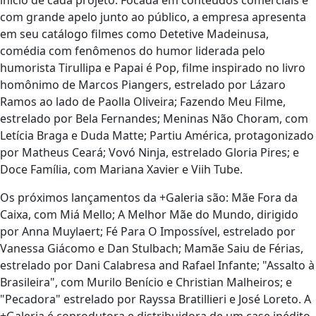
com grande apelo junto ao público, a empresa apresenta
em seu catálogo filmes como Detetive Madeinusa,
comédia com fenômenos do humor liderada pelo
humorista Tirullipa e Papai é Pop, filme inspirado no livro
homônimo de Marcos Piangers, estrelado por Lázaro
Ramos ao lado de Paolla Oliveira; Fazendo Meu Filme,
estrelado por Bela Fernandes; Meninas Não Choram, com
Letícia Braga e Duda Matte; Partiu América, protagonizado
por Matheus Ceará; Vovó Ninja, estrelado Gloria Pires; e
Doce Família, com Mariana Xavier e Viih Tube.
Os próximos lançamentos da +Galeria são: Mãe Fora da
Caixa, com Miá Mello; A Melhor Mãe do Mundo, dirigido
por Anna Muylaert; Fé Para O Impossível, estrelado por
Vanessa Giácomo e Dan Stulbach; Mamãe Saiu de Férias,
estrelado por Dani Calabresa and Rafael Infante; "Assalto à
Brasileira", com Murilo Benício e Christian Malheiros; e
"Pecadora" estrelado por Rayssa Bratillieri e José Loreto. A
+Galeria é coprodutora e distribuidora de um case inédito