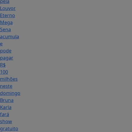
pela
Louvor
Eterno
Mega
Sena
acumula
e
pode
pagar
R$
100
milhões
neste
domingo
Bruna
Karla
fará
show
gratuito