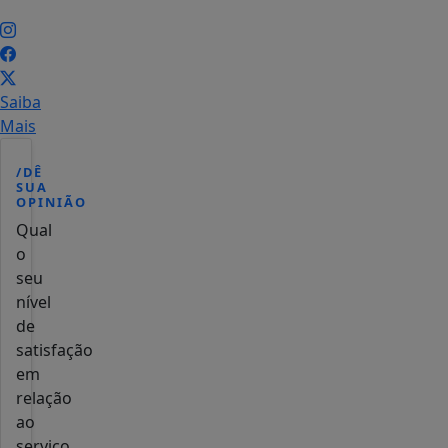
Saiba
Mais
/DÊ
SUA
OPINIÃO
Qual
o
seu
nível
de
satisfação
em
relação
ao
serviço