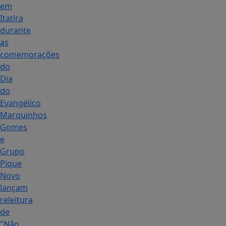
em
Itatira
durante
as
comemorações
do
Dia
do
Evangélico
Marquinhos
Gomes
e
Grupo
Pique
Novo
lançam
releitura
de
"Não