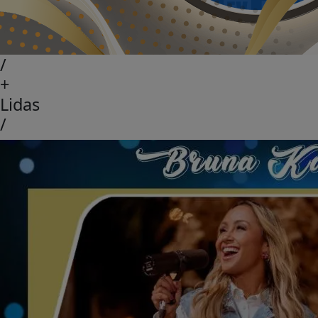
/
+
Lidas
/