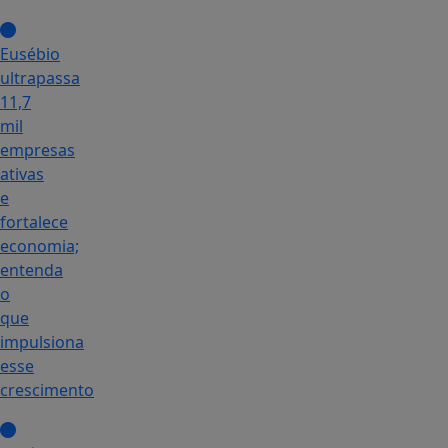
Eusébio
ultrapassa
11,7
mil
empresas
ativas
e
fortalece
economia;
entenda
o
que
impulsiona
esse
crescimento