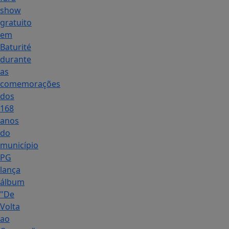
show
gratuito
em
Baturité
durante
as
comemorações
dos
168
anos
do
município
PG
lança
álbum
"De
Volta
ao