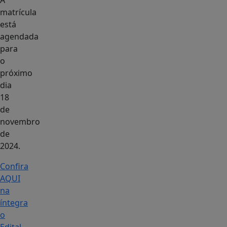
A
matrícula
está
agendada
para
o
próximo
dia
18
de
novembro
de
2024.
Confira
AQUI
na
íntegra
o