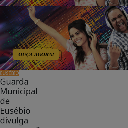
EUSÉBIO
Guarda
Municipal
de
Eusébio
divulga