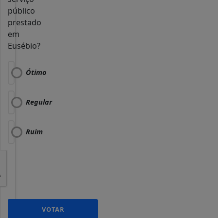
público
prestado
em
Eusébio?
Ótimo
Regular
Ruim
VOTAR