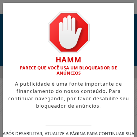
Entrar
HAMM
PARECE QUE VOCÊ USA UM BLOQUEADOR DE
MENU
ITÉ DURANTE AS COMEMORAÇÕES DOS 168 ANOS DO MUNICÍ
ANÚNCIOS
A publicidade é uma fonte importante de
EM ALTA
financiamento do nosso conteúdo. Para
continuar navegando, por favor desabilite seu
bloqueador de anúncios.
ENTRETENIMENTO
Marcos Freire lança “Céu na
APÓS DESABILITAR, ATUALIZE A PÁGINA PARA CONTINUAR SUA