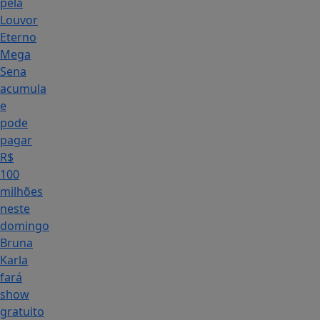
pela
Louvor
Eterno
Mega
Sena
acumula
e
pode
pagar
R$
100
milhões
neste
domingo
Bruna
Karla
fará
show
gratuito