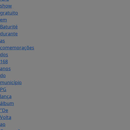
show
gratuito
em
Baturité
durante
as
comemorações
dos
168
anos
do
município
PG
lança
álbum
"De
Volta
ao