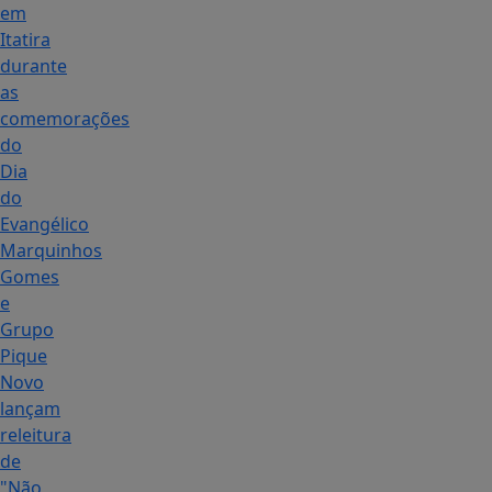
em
Itatira
durante
as
comemorações
do
Dia
do
Evangélico
Marquinhos
Gomes
e
Grupo
Pique
Novo
lançam
releitura
de
"Não