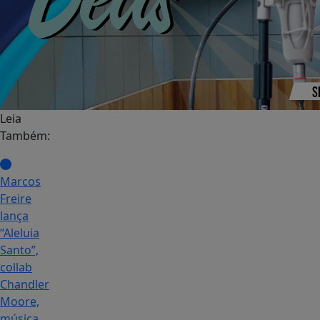
Leia
Também:
Marcos
Freire
lança
“Aleluia
Santo”,
collab
Chandler
Moore,
música