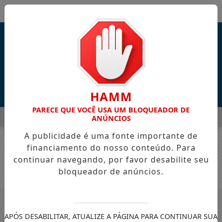
Entrar
HAMM
PARECE QUE VOCÊ USA UM BLOQUEADOR DE
MENU
ATURITÉ DURANTE AS COMEMORAÇÕES DOS 168 ANOS DO MU
ANÚNCIOS
A publicidade é uma fonte importante de
EM ALTA
financiamento do nosso conteúdo. Para
continuar navegando, por favor desabilite seu
bloqueador de anúncios.
/NOTÍCIAS
#EUSEBIO
APÓS DESABILITAR, ATUALIZE A PÁGINA PARA CONTINUAR SUA
BUSCAR