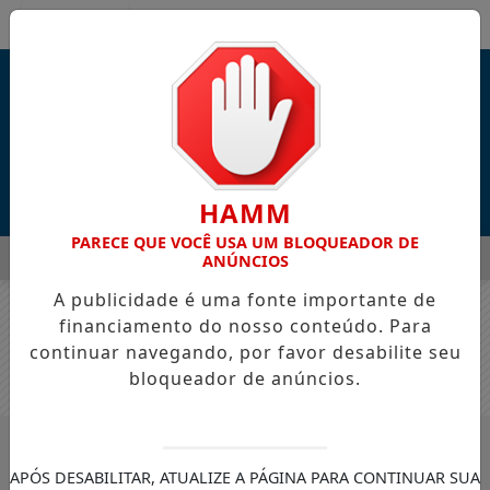
Entrar
HAMM
PARECE QUE VOCÊ USA UM BLOQUEADOR DE
MENU
 HOJE PODE INFLUENCIAR SUA SAÚDE NO FUTURO
CAMPANHA
ANÚNCIOS
A publicidade é uma fonte importante de
EM ALTA
financiamento do nosso conteúdo. Para
continuar navegando, por favor desabilite seu
bloqueador de anúncios.
APÓS DESABILITAR, ATUALIZE A PÁGINA PARA CONTINUAR SUA