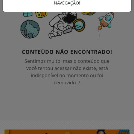
NAVEGAÇÃO!
CONTEÚDO NÃO ENCONTRADO!
Sentimos muito, mas o conteúdo que
você tentou acessar não existe, está
indisponível no momento ou foi
removido :/