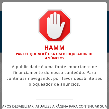
Entrar
HAMM
PARECE QUE VOCÊ USA UM BLOQUEADOR DE
MENU
 BATURITÉ DURANTE AS COMEMORAÇÕES DOS 168 ANOS DO M
ANÚNCIOS
A publicidade é uma fonte importante de
EM ALTA
financiamento do nosso conteúdo. Para
continuar navegando, por favor desabilite seu
bloqueador de anúncios.
/COBERTURA AO VIVO
CAFÉ & POLÍTICA
APÓS DESABILITAR, ATUALIZE A PÁGINA PARA CONTINUAR SUA
BUSCAR