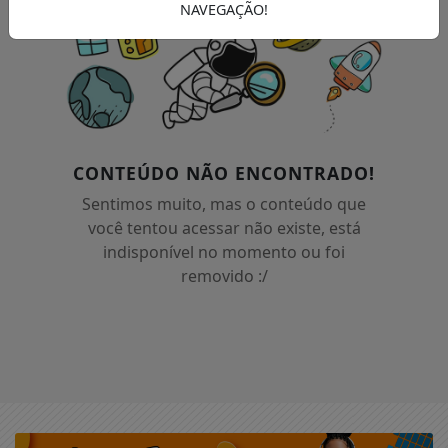
NAVEGAÇÃO!
CONTEÚDO NÃO ENCONTRADO!
Sentimos muito, mas o conteúdo que
você tentou acessar não existe, está
indisponível no momento ou foi
removido :/