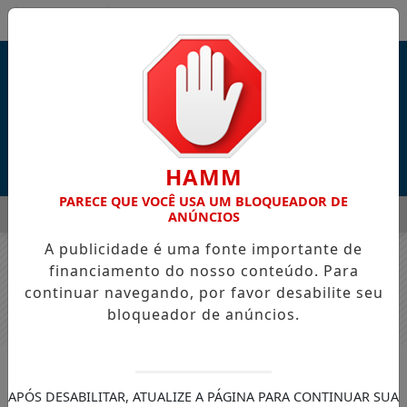
Entrar
HAMM
PARECE QUE VOCÊ USA UM BLOQUEADOR DE
MENU
ITÉ DURANTE AS COMEMORAÇÕES DOS 168 ANOS DO MUNICÍP
ANÚNCIOS
A publicidade é uma fonte importante de
EM ALTA
financiamento do nosso conteúdo. Para
continuar navegando, por favor desabilite seu
bloqueador de anúncios.
ATUALIDADES
Banco Central do Brasil deve
APÓS DESABILITAR, ATUALIZE A PÁGINA PARA CONTINUAR SUA