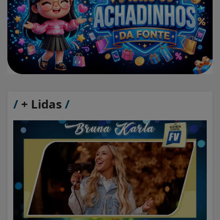
/
+ Lidas
/