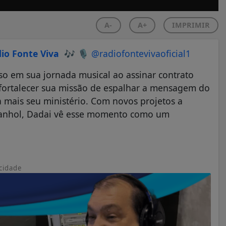
A-
A+
IMPRIMIR
io Fonte Viva
🎶
🎙️
@radiofontevivaoficial1
o em sua jornada musical ao assinar contrato
 fortalecer sua missão de espalhar a mensagem do
 mais seu ministério. Com novos projetos a
panhol, Dadai vê esse momento como um
cidade