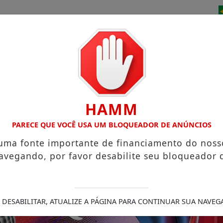
/
/
/
/
EUSÉBIO
CEARÁ
ENTRETENIMENTO
FÉ
HAMM
ANÇÃO INSPIRADA EM ATOS 2
MEGA SENA ACUMULA E PODE
PARECE QUE VOCÊ USA UM BLOQUEADOR DE ANÚNCIOS
 uma fonte importante de financiamento do noss
avegando, por favor desabilite seu bloqueador 
 DESABILITAR, ATUALIZE A PÁGINA PARA CONTINUAR SUA NAVEG