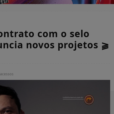
ontrato com o selo
uncia novos projetos ⫺
 acessos