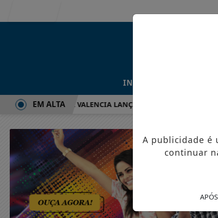
Entrar
/
/
INÍCIO
NOTÍCIAS
EM ALTA
HAR E NATHALIA VALENCIA LANÇAM "PENTECOSTES", NOVA C
A publicidade é
continuar n
APÓS