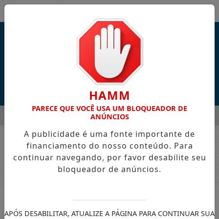
Entrar
HAMM
PARECE QUE VOCÊ USA UM BLOQUEADOR DE
MENU
A LANÇAM "PENTECOSTES", NOVA CANÇÃO INSPIRADA EM ATO
ANÚNCIOS
A publicidade é uma fonte importante de
EM ALTA
financiamento do nosso conteúdo. Para
continuar navegando, por favor desabilite seu
bloqueador de anúncios.
MÚSICA GOSPEL
Kelly Benigno lança
APÓS DESABILITAR, ATUALIZE A PÁGINA PARA CONTINUAR SUA