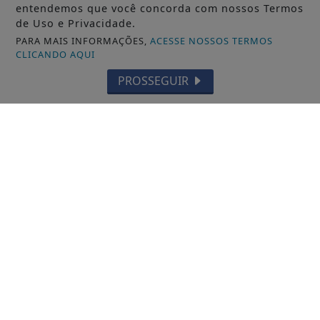
entendemos que você concorda com nossos Termos
de Uso e Privacidade.
PARA MAIS INFORMAÇÕES,
ACESSE NOSSOS TERMOS
CLICANDO AQUI
PROSSEGUIR
POLÍTICA
TSE cria conselho para monitorar
desinformação e IA nas eleições
Saiba Mais