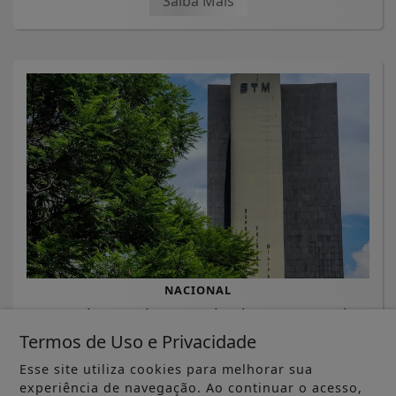
Saiba Mais
NACIONAL
STM determina perda de patente de
militar acusado de transmitir HIV
Termos de Uso e Privacidade
Esse site utiliza cookies para melhorar sua
Saiba Mais
experiência de navegação. Ao continuar o acesso,