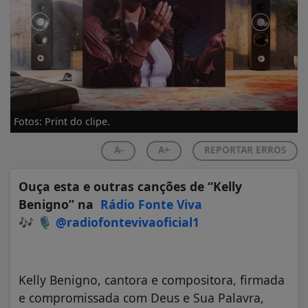
Fotos: Print do clipe.
A-
A+
REPORTAR ERROS
Ouça esta e outras canções de “Kelly
Benigno” na
Rádio Fonte Viva
🎶
🎙️
@radiofontevivaoficial1
Kelly Benigno, cantora e compositora, firmada
e compromissada com Deus e Sua Palavra,