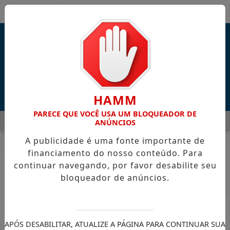
Entrar
HAMM
PARECE QUE VOCÊ USA UM BLOQUEADOR DE
MENU
LANÇAM "PENTECOSTES", NOVA CANÇÃO INSPIRADA EM ATOS 
ANÚNCIOS
A publicidade é uma fonte importante de
EM ALTA
financiamento do nosso conteúdo. Para
continuar navegando, por favor desabilite seu
bloqueador de anúncios.
MÚSICA GOSPEL
“Eu Vou Subir”, mais um belo
APÓS DESABILITAR, ATUALIZE A PÁGINA PARA CONTINUAR SUA