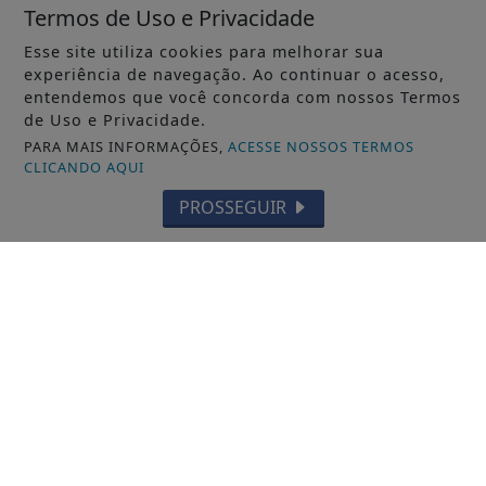
Termos de Uso e Privacidade
Esse site utiliza cookies para melhorar sua
experiência de navegação. Ao continuar o acesso,
entendemos que você concorda com nossos Termos
de Uso e Privacidade.
PARA MAIS INFORMAÇÕES,
ACESSE NOSSOS TERMOS
CLICANDO AQUI
PROSSEGUIR
SAÚDE
Controle do colesterol deve começar
na infância, alerta cardiologista
Saiba Mais