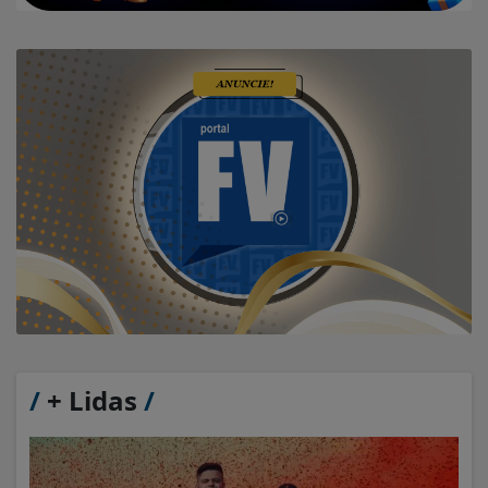
/
+ Lidas
/